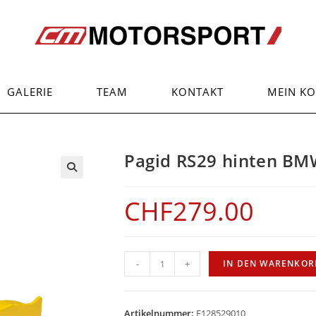
GALERIE
TEAM
KONTAKT
MEIN K
Pagid RS29 hinten BM
CHF
279.00
Pagid
-
+
IN DEN WARENKOR
RS29
hinten
BMW
Artikelnummer:
E128529010