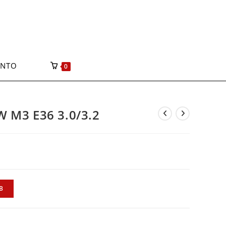
ONTO
0
W M3 E36 3.0/3.2
B