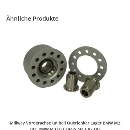
Ähnliche Produkte
Millway Vorderachse uniball Querlenker Lager BMW M2
F82, BMW M3 F80, BMW M4 F 82 F83