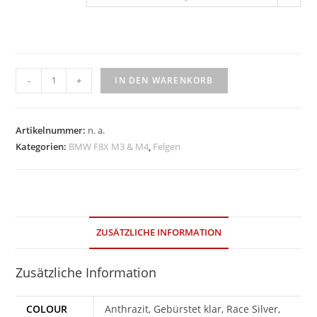
Apex
-
+
IN DEN WARENKORB
ARC-
8RT
19"
Artikelnummer:
n. a.
Menge
Kategorien:
BMW F8X M3 & M4
,
Felgen
ZUSÄTZLICHE INFORMATION
Zusätzliche Information
COLOUR
Anthrazit, Gebürstet klar, Race Silver,