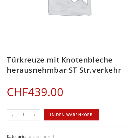
Türkreuze mit Knotenbleche
herausnehmbar ST Str.verkehr
CHF
439.00
Türkreuze
-
+
IN DEN WARENKORB
mit
Knotenbleche
herausnehmbar
Kategorie:
Uncategorized