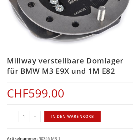
Millway verstellbare Domlager
für BMW M3 E9X und 1M E82
CHF
599.00
Millway
-
+
IN DEN WARENKORB
verstellbare
Domlager
für
Artikelnummer:
90346-M3-1