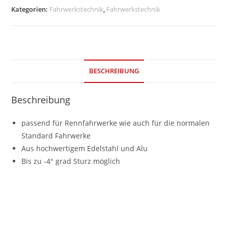
BMW
Kategorien:
Fahrwerkstechnik
,
Fahrwerkstechnik
M3
E9X
und
1M
BESCHREIBUNG
E82
Menge
Beschreibung
passend für Rennfahrwerke wie auch für die normalen
Standard Fahrwerke
Aus hochwertigem Edelstahl und Alu
Bis zu -4° grad Sturz möglich