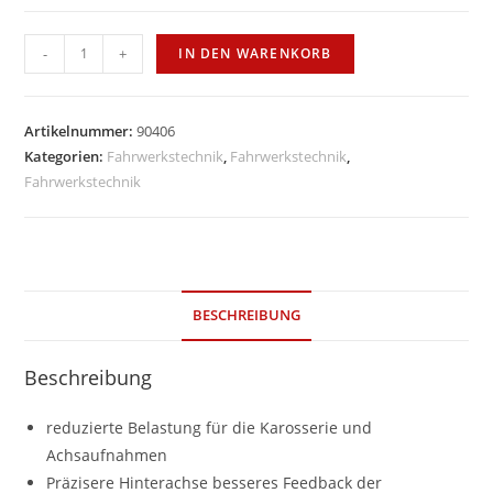
Millway
-
+
IN DEN WARENKORB
Alu
Hinterachslager
BMW
Artikelnummer:
90406
E
Kategorien:
Fahrwerkstechnik
,
Fahrwerkstechnik
,
Fahrwerkstechnik
46
inkl.
M3,
BMW
Z
BESCHREIBUNG
4
Menge
Beschreibung
reduzierte Belastung für die Karosserie und
Achsaufnahmen
Präzisere Hinterachse besseres Feedback der