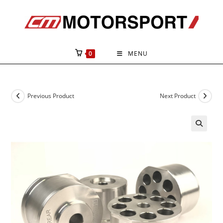
Skip
to
content
0
MENU
Previous Product
Next Product