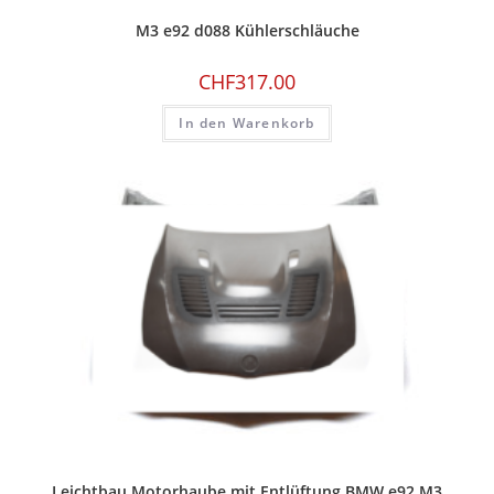
M3 e92 d088 Kühlerschläuche
CHF
317.00
In den Warenkorb
Leichtbau Motorhaube mit Entlüftung BMW e92 M3