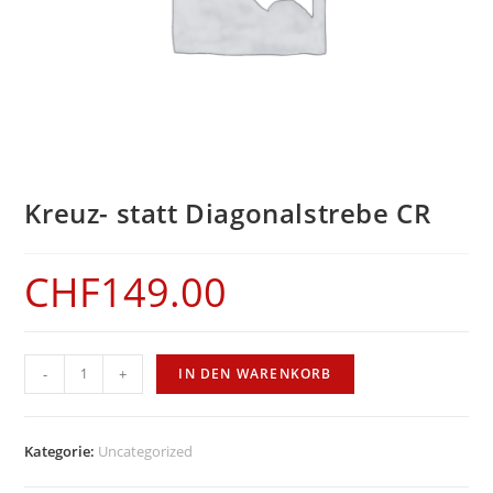
Kreuz- statt Diagonalstrebe CR
CHF
149.00
Kreuz-
-
+
IN DEN WARENKORB
statt
Diagonalstrebe
CR
Kategorie:
Uncategorized
Menge