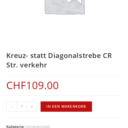
Kreuz- statt Diagonalstrebe CR
Str. verkehr
CHF
109.00
Kreuz-
-
+
IN DEN WARENKORB
statt
Diagonalstrebe
CR
Kategorie:
Uncategorized