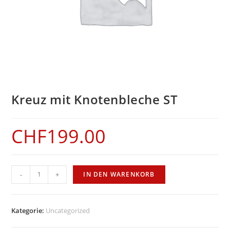
Kreuz mit Knotenbleche ST
CHF
199.00
Kreuz
-
+
IN DEN WARENKORB
mit
Knotenbleche
ST
Kategorie:
Uncategorized
Menge