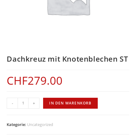
Dachkreuz mit Knotenblechen ST
CHF
279.00
Dachkreuz
-
+
IN DEN WARENKORB
mit
Knotenblechen
ST
Kategorie:
Uncategorized
Menge