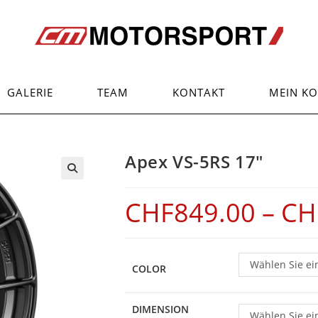
GALERIE
TEAM
KONTAKT
MEIN K
Apex VS-5RS 17″
CHF
849.00
–
CH
Wählen Sie ei
COLOR
DIMENSION
Wählen Sie ei