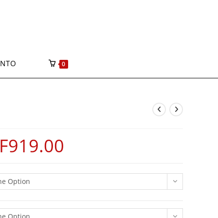
ONTO
0
F
919.00
ne Option
ne Option