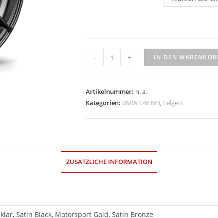
Apex
-
+
IN DEN WARENKOR
VS-
5RS
17"
Artikelnummer:
n. a.
Menge
Kategorien:
BMW E46 M3
,
Felgen
ZUSÄTZLICHE INFORMATION
klar, Satin Black, Motorsport Gold, Satin Bronze