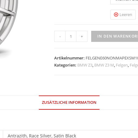
Leeren
Apex
-
+
IN DEN WARENKOR
SM-
10
18''
Artikelnummer:
FELGENE60NONMAPEXSM101
Menge
Kategorien:
BMW Z3
,
BMW Z3 M
,
Felgen
,
Felg
ZUSÄTZLICHE INFORMATION
Antrazith, Race Silver, Satin Black