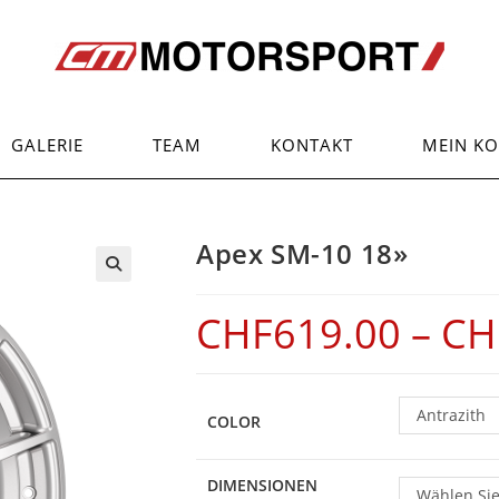
GALERIE
TEAM
KONTAKT
MEIN K
Apex SM-10 18»
CHF
619.00
–
CH
Antrazith
COLOR
DIMENSIONEN
Wählen Sie