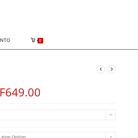
ONTO
0
F
649.00
 eine Option