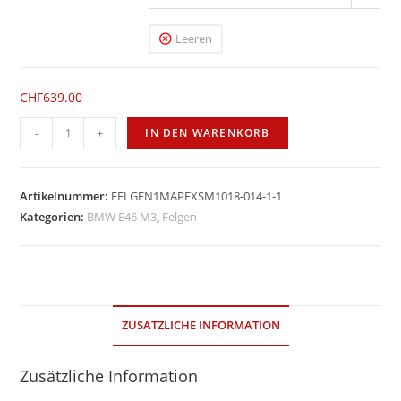
Leeren
CHF
639.00
Apex
-
+
IN DEN WARENKORB
SM-
10
18''
Artikelnummer:
FELGEN1MAPEXSM1018-014-1-1
Menge
Kategorien:
BMW E46 M3
,
Felgen
ZUSÄTZLICHE INFORMATION
Zusätzliche Information