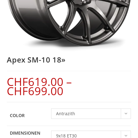
Apex SM-10 18»
CHF
619.00
–
CHF
699.00
Antrazith
COLOR
DIMENSIONEN
9x18 ET30