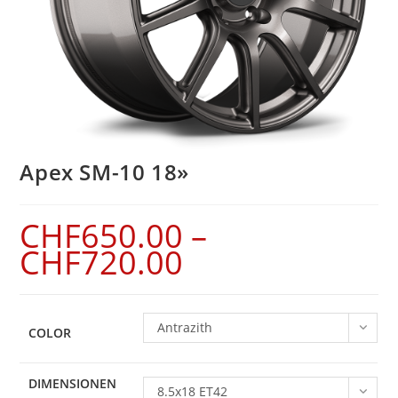
Apex SM-10 18»
CHF
650.00
–
CHF
720.00
Antrazith
COLOR
DIMENSIONEN
8.5x18 ET42