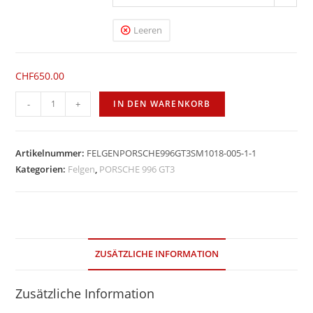
Leeren
CHF
650.00
Apex
-
+
IN DEN WARENKORB
SM-
10
18''
Artikelnummer:
FELGENPORSCHE996GT3SM1018-005-1-1
Menge
Kategorien:
Felgen
,
PORSCHE 996 GT3
ZUSÄTZLICHE INFORMATION
Zusätzliche Information