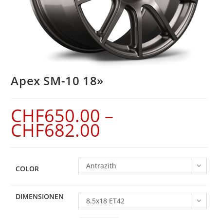
Apex SM-10 18»
CHF
650.00
–
CHF
682.00
Antrazith
COLOR
DIMENSIONEN
8.5x18 ET42