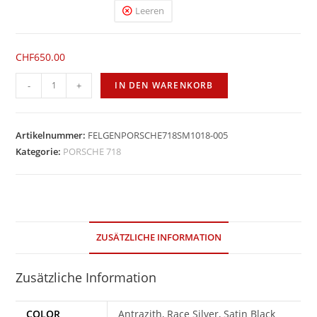
Leeren
CHF
650.00
Apex
-
+
IN DEN WARENKORB
SM-
10
18''
Artikelnummer:
FELGENPORSCHE718SM1018-005
Menge
Kategorie:
PORSCHE 718
ZUSÄTZLICHE INFORMATION
Zusätzliche Information
COLOR
Antrazith, Race Silver, Satin Black