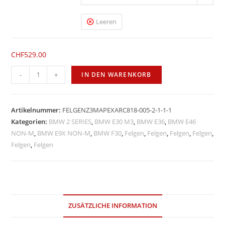
Leeren
CHF
529.00
Apex
-
+
IN DEN WARENKORB
ARC-
8
18''
Artikelnummer:
FELGENZ3MAPEXARC818-005-2-1-1-1
Menge
Kategorien:
BMW 2 SERIES
,
BMW E30 M3
,
BMW E36
,
BMW E46
NON-M
,
BMW E9X NON-M
,
BMW F30
,
Felgen
,
Felgen
,
Felgen
,
Felgen
,
Felgen
,
Felgen
ZUSÄTZLICHE INFORMATION