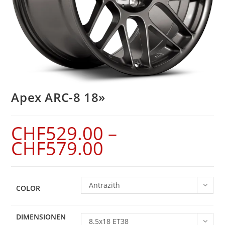
Apex ARC-8 18»
CHF
529.00
–
CHF
579.00
Antrazith
COLOR
DIMENSIONEN
8.5x18 ET38