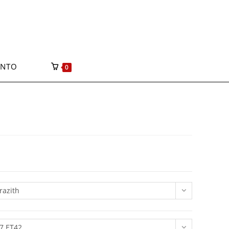
ONTO
0
razith
7 ET42