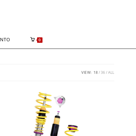
ONTO
0
VIEW:
18
36
ALL