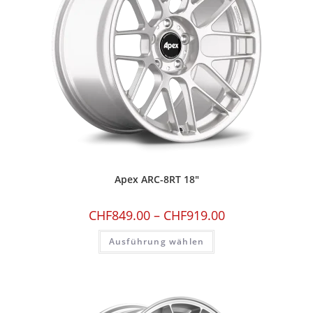
Apex ARC-8RT 18″
CHF
849.00
–
CHF
919.00
Ausführung wählen