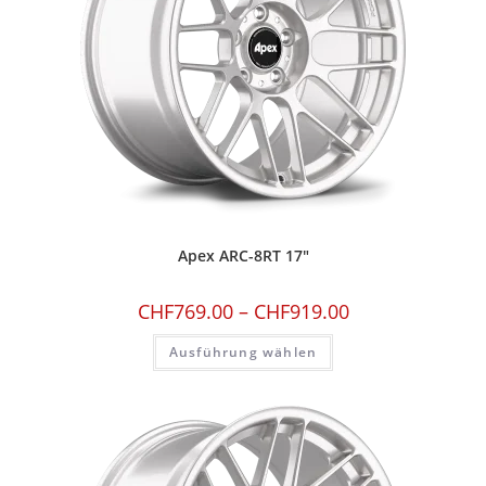
Apex ARC-8RT 17″
CHF
769.00
–
CHF
919.00
Ausführung wählen