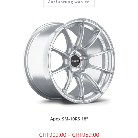
Ausführung wählen
Apex SM-10RS 18″
CHF
909.00
–
CHF
959.00