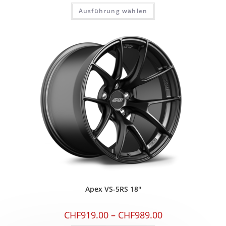
Ausführung wählen
Apex VS-5RS 18″
CHF
919.00
–
CHF
989.00