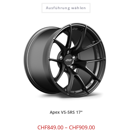
Ausführung wählen
Apex VS-5RS 17″
CHF
849.00
–
CHF
909.00